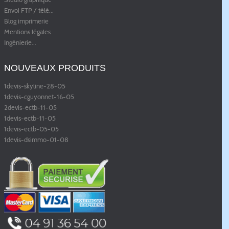
Envoi FTP / télé
...
Blog imprimerie
Mentions légales
Ingénierie
...
NOUVEAUX PRODUITS
1devis-skyline-28-05
1devis-cguyonnet-16-05
2devis-ectb-11-05
1devis-ectb-11-05
1devis-ectb-05-05
1devis-dsimmo-01-08