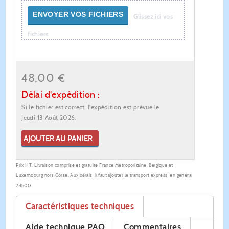
ENVOYER VOS FICHIERS
Glissez ici vos
fichiers
48,00 €
Délai d'expédition :
Si le fichier est correct, l'expédition est prévue le
Jeudi 13 Août 2026.
AJOUTER AU PANIER
Prix HT. Livraison comprise et gratuite France Métropolitaine, Belgique et
Luxembourg hors Corse. Aux délais, il faut ajouter le transport express, en général
24h00.
Caractéristiques techniques
Aide technique PAO
Commentaires