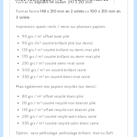
Format du
dépliant A4 ouvert 297 x 210 mm
Format fermé
148 x 210 mm en 2 volets
ou
100 x 210 mm en
3 volets
Impression quadri recto / verso sur plusieurs papiers :
90 grs / m² offset laser plié
90 grs /m² couché brillant plié (sur devis)
135 grs / m² couché brillant ou demi-mat plié
170 grs / m² couché brillant ou demi-mat plié
250 grs / m² couché demi-mat rainé
300 grs / m² en couché brillant rainé
350 grs / m² en couché demi-mat rainé
Mais également des papiers recyclés (sur devis) :
80 grs / m² offset recyclé blanc plié
115 grs / m² couché recyclé non blanchi plié
135 grs / m² offset recyclé non blanchi plié
250 grs / m² couché recylé satin blanc rainé
350 grs / m² couché recyclé satin blanc rainé
Option : sans pelliculage, pelliculage brillant, mat ou Soft