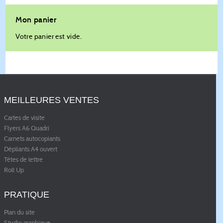
Mon panier
Votre panier est vide.
MEILLEURES VENTES
Cartes de visite
Flyers A6 Quadri
Carnets autocopiants
Dépliants A4 ouvert
Têtes de lettre
Roll Up
PRATIQUE
Plan du site
Studio graphique