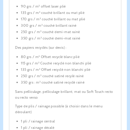
90 grs / m² offset laser plié
135 grs / m² couché brillant ou mat plié
170 grs / m² couché brillant ou mat plié
300 grs / m² couché brillant rainé
250 grs / m² couché demi-mat rainé
350 grs / m² couché demi-mat rainé
Des papiers recyclés (sur devis) :
80 grs / m² Offset recyclé blanc plié
115 grs / m² Couché recyclé non blanchi plié
135 grs / m² Offset recyclé non blanchi plié
250 grs / m² couché satiné recylé rainé
350 grs : m² couché satiné recyclé rainé
Sans pelliculage, pelliculage brillant, mat ou Soft Touch recto
ou recto verso
Type de plis / rainage possible (à choisir dans le menu
déroulant)
1 pli / rainage central
1 pli / rainage décalé