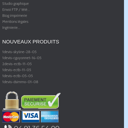
Studio graphique
Envoi FTP / télé
...
Blog imprimerie
Mentions légales
Ingénierie
...
NOUVEAUX PRODUITS
1devis-skyline-28-05
1devis-cguyonnet-16-05
2devis-ectb-11-05
1devis-ectb-11-05
1devis-ectb-05-05
1devis-dsimmo-01-08