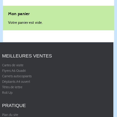
Mon panier
Votre panier est vide.
MEILLEURES VENTES
Cartes de visite
Flyers A6 Quadri
Carnets autocopiants
Dépliants A4 ouvert
Têtes de lettre
Roll Up
PRATIQUE
Plan du site