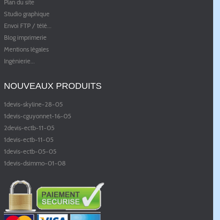
Plan du site
Studio graphique
Envoi FTP / télé
...
Blog imprimerie
Mentions légales
Ingénierie
...
NOUVEAUX PRODUITS
1devis-skyline-28-05
1devis-cguyonnet-16-05
2devis-ectb-11-05
1devis-ectb-11-05
1devis-ectb-05-05
1devis-dsimmo-01-08