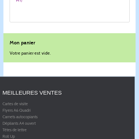
HT)
Mon panier
Votre panier est vide.
MEILLEURES VENTES
Cartes de visite
Flyers A6 Quadri
Carnets autocopiants
Dépliants A4 ouvert
Têtes de lettre
Roll Up