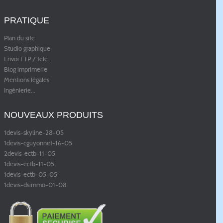
PRATIQUE
Plan du site
Studio graphique
Envoi FTP / télé
...
Blog imprimerie
Mentions légales
Ingénierie
...
NOUVEAUX PRODUITS
1devis-skyline-28-05
1devis-cguyonnet-16-05
2devis-ectb-11-05
1devis-ectb-11-05
1devis-ectb-05-05
1devis-dsimmo-01-08