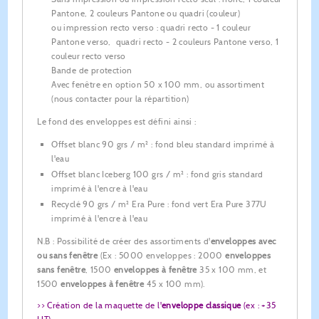
Pantone, 2 couleurs Pantone ou quadri (couleur)
ou impression recto verso : quadri recto - 1 couleur
Pantone verso, quadri recto - 2 couleurs Pantone verso, 1
couleur recto verso
Bande de protection
Avec fenêtre en option 50 x 100 mm, ou assortiment
(nous contacter pour la répartition)
Le fond des enveloppes est défini ainsi :
Offset blanc 90 grs / m² : fond bleu standard imprimé à
l'eau
Offset blanc Iceberg 100 grs / m² : fond gris standard
imprimé à l'encre à l'eau
Recyclé 90 grs / m² Era Pure : fond vert Era Pure 377U
imprimé à l'encre à l'eau
N.B : Possibilité de créer des
assortiments d'
enveloppes avec
ou sans fenêtre
(Ex : 5000 enveloppes : 2000
enveloppes
sans fenêtre
, 1500
enveloppes à fenêtre
35 x 100 mm, et
1500
enveloppes à fenêtre
45 x 100 mm).
>> Création de la maquette de l'
enveloppe classique
(ex : +35