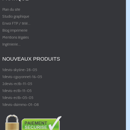
Plan du site
Studio graphique
Envoi FTP / télé
...
Blog imprimerie
Mentions légales
Ingénierie
...
NOUVEAUX PRODUITS
1devis-skyline-28-05
1devis-cguyonnet-16-05
2devis-ectb-11-05
1devis-ectb-11-05
1devis-ectb-05-05
1devis-dsimmo-01-08