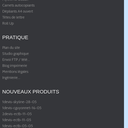
Carnets autocopiants
Dépliants A4 ouvert
Têtes de lettre
Roll Up
PRATIQUE
Plan du site
Studio graphique
Envoi FTP / télé
...
Blog imprimerie
Mentions légales
Ingénierie
...
NOUVEAUX PRODUITS
1devis-skyline-28-05
1devis-cguyonnet-16-05
2devis-ectb-11-05
1devis-ectb-11-05
1devis-ectb-05-05