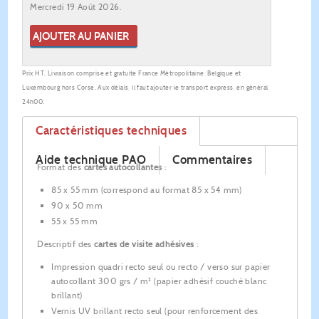
Mercredi 19 Août 2026.
AJOUTER AU PANIER
Prix HT. Livraison comprise et gratuite France Métropolitaine, Belgique et
Luxembourg hors Corse. Aux délais, il faut ajouter le transport express, en général
24h00.
Caractéristiques techniques
Aide technique PAO
Commentaires
Format des
cartes autocollantes
:
85 x 55 mm (correspond au format 85 x 54 mm)
90 x 50 mm
55 x 55 mm
Descriptif des
cartes de visite adhésives
:
Impression quadri recto seul ou recto / verso sur papier
autocollant 300 grs / m² (papier adhésif couché blanc
brillant)
Vernis UV brillant recto seul (pour renforcement des