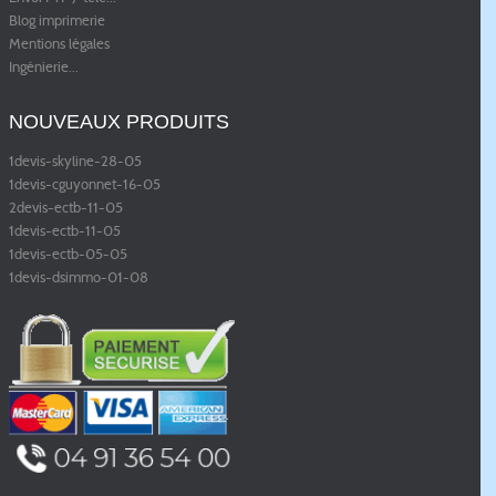
Blog imprimerie
Mentions légales
Ingénierie
...
NOUVEAUX PRODUITS
1devis-skyline-28-05
1devis-cguyonnet-16-05
2devis-ectb-11-05
1devis-ectb-11-05
1devis-ectb-05-05
1devis-dsimmo-01-08