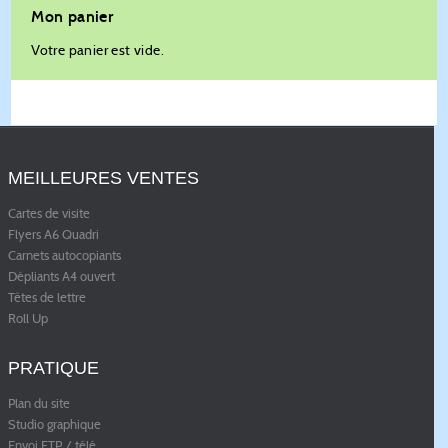
Mon panier
Votre panier est vide.
MEILLEURES VENTES
Cartes de visite
Flyers A6 Quadri
Carnets autocopiants
Dépliants A4 ouvert
Têtes de lettre
Roll Up
PRATIQUE
Plan du site
Studio graphique
Envoi FTP / télé
...