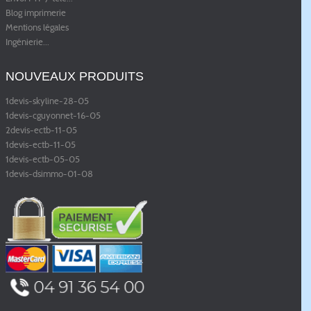
Blog imprimerie
Mentions légales
Ingénierie
...
NOUVEAUX PRODUITS
1devis-skyline-28-05
1devis-cguyonnet-16-05
2devis-ectb-11-05
1devis-ectb-11-05
1devis-ectb-05-05
1devis-dsimmo-01-08