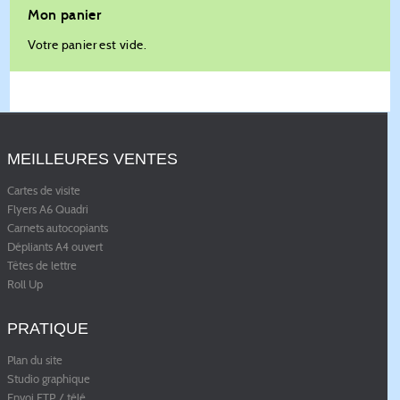
Mon panier
Votre panier est vide.
MEILLEURES VENTES
Cartes de visite
Flyers A6 Quadri
Carnets autocopiants
Dépliants A4 ouvert
Têtes de lettre
Roll Up
PRATIQUE
Plan du site
Studio graphique
Envoi FTP / télé
...