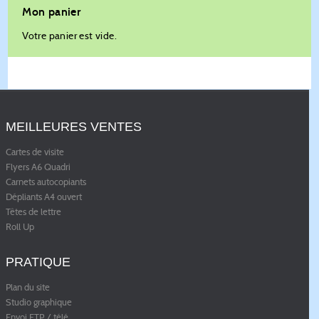
Mon panier
Votre panier est vide.
MEILLEURES VENTES
Cartes de visite
Flyers A6 Quadri
Carnets autocopiants
Dépliants A4 ouvert
Têtes de lettre
Roll Up
PRATIQUE
Plan du site
Studio graphique
Envoi FTP / télé
...