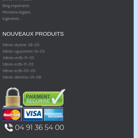
Blog imprimerie
Mentions légales
Ingénierie
...
NOUVEAUX PRODUITS
1devis-skyline-28-05
1devis-cguyonnet-16-05
2devis-ectb-11-05
1devis-ectb-11-05
1devis-ectb-05-05
1devis-dsimmo-01-08