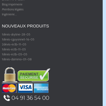
Blog imprimerie
Mentions légales
Ingénierie
...
NOUVEAUX PRODUITS
1devis-skyline-28-05
1devis-cguyonnet-16-05
2devis-ectb-11-05
1devis-ectb-11-05
1devis-ectb-05-05
1devis-dsimmo-01-08