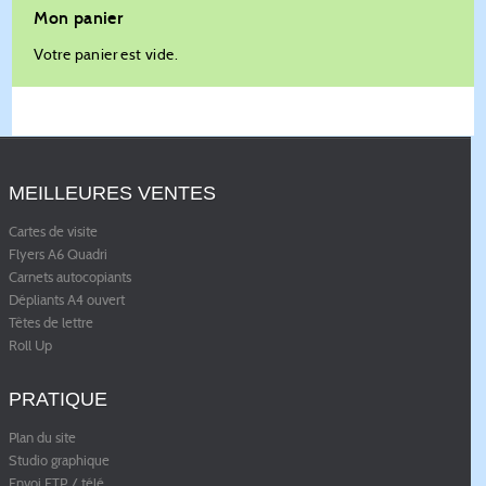
Mon panier
Votre panier est vide.
MEILLEURES VENTES
Cartes de visite
Flyers A6 Quadri
Carnets autocopiants
Dépliants A4 ouvert
Têtes de lettre
Roll Up
PRATIQUE
Plan du site
Studio graphique
Envoi FTP / télé
...