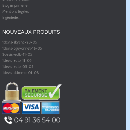
Blog imprimerie
Mentions légales
Ingénierie
...
NOUVEAUX PRODUITS
1devis-skyline-28-05
1devis-cguyonnet-16-05
2devis-ectb-11-05
1devis-ectb-11-05
1devis-ectb-05-05
1devis-dsimmo-01-08