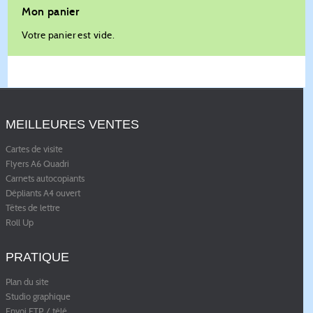
Mon panier
Votre panier est vide.
MEILLEURES VENTES
Cartes de visite
Flyers A6 Quadri
Carnets autocopiants
Dépliants A4 ouvert
Têtes de lettre
Roll Up
PRATIQUE
Plan du site
Studio graphique
Envoi FTP / télé
...