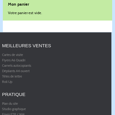
Mon panier
Votre panier est vide.
MEILLEURES VENTES
Cartes de visite
Flyers A6 Quadri
Carnets autocopiants
Dépliants A4 ouvert
Têtes de lettre
Roll Up
PRATIQUE
Plan du site
Studio graphique
Envoi FTP / télé
...