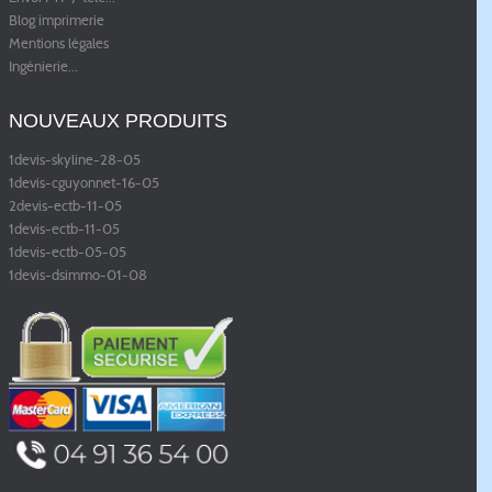
Blog imprimerie
Mentions légales
Ingénierie
...
NOUVEAUX PRODUITS
1devis-skyline-28-05
1devis-cguyonnet-16-05
2devis-ectb-11-05
1devis-ectb-11-05
1devis-ectb-05-05
1devis-dsimmo-01-08