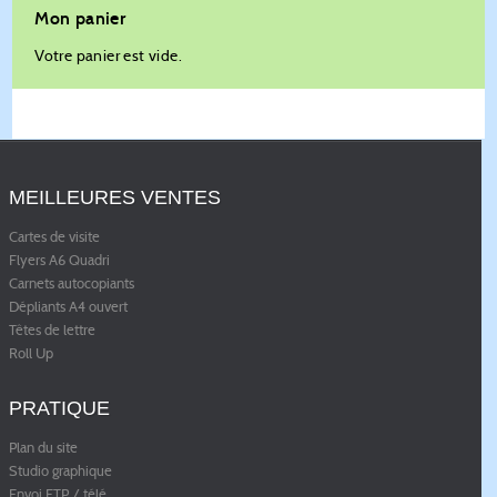
Mon panier
Votre panier est vide.
MEILLEURES VENTES
Cartes de visite
Flyers A6 Quadri
Carnets autocopiants
Dépliants A4 ouvert
Têtes de lettre
Roll Up
PRATIQUE
Plan du site
Studio graphique
Envoi FTP / télé
...