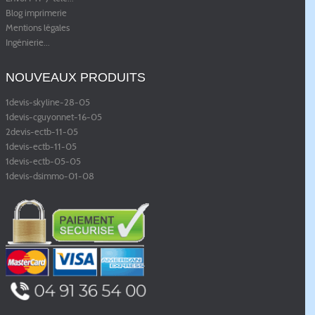
Blog imprimerie
Mentions légales
Ingénierie
...
NOUVEAUX PRODUITS
1devis-skyline-28-05
1devis-cguyonnet-16-05
2devis-ectb-11-05
1devis-ectb-11-05
1devis-ectb-05-05
1devis-dsimmo-01-08