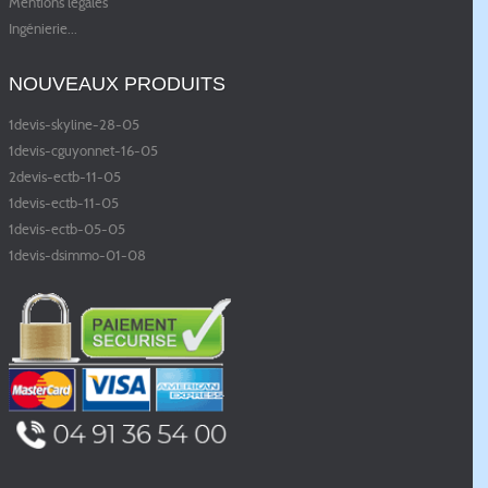
Mentions légales
Ingénierie
...
NOUVEAUX PRODUITS
1devis-skyline-28-05
1devis-cguyonnet-16-05
2devis-ectb-11-05
1devis-ectb-11-05
1devis-ectb-05-05
1devis-dsimmo-01-08