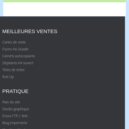
MEILLEURES VENTES
Cartes de visite
Flyers A6 Quadri
Carnets autocopiants
Dépliants A4 ouvert
Têtes de lettre
Roll Up
PRATIQUE
Plan du site
Studio graphique
Envoi FTP / télé
...
Blog imprimerie