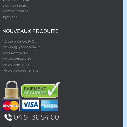
Blog imprimerie
Mentions légales
Ingénierie
...
NOUVEAUX PRODUITS
1devis-skyline-28-05
1devis-cguyonnet-16-05
2devis-ectb-11-05
1devis-ectb-11-05
1devis-ectb-05-05
1devis-dsimmo-01-08