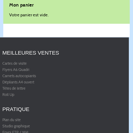
Mon panier
Votre panier est vide.
MEILLEURES VENTES
Cartes de visite
Flyers A6 Quadri
Carnets autocopiants
Dépliants A4 ouvert
Têtes de lettre
Roll Up
PRATIQUE
Plan du site
Studio graphique
Envoi FTP / télé
...