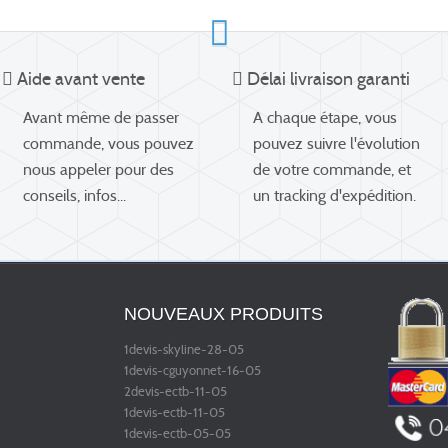
Aide avant vente
Délai livraison garanti
Avant même de passer
A chaque étape, vous
commande, vous pouvez
pouvez suivre l'évolution
nous appeler pour des
de votre commande, et
conseils, infos...
un tracking d'expédition.
NOUVEAUX PRODUITS
1devis-skyline-28-05
1devis-cguyonnet-16-05
2devis-ectb-11-05
1devis-ectb-11-05
1devis-ectb-05-05