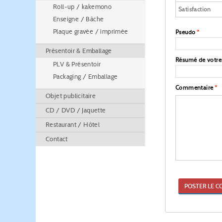
Roll-up / kakemono
Satisfaction
Enseigne / Bâche
Plaque gravée / imprimée
Pseudo
*
Présentoir & Emballage
Résumé de votr
PLV & Présentoir
Packaging / Emballage
Commentaire
*
Objet publicitaire
CD / DVD / Jaquette
Restaurant / Hôtel
Contact
POSTER LE C