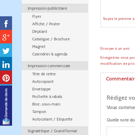
Impression publicitaire
Flyer
Soyez le premier 
Affiche / Poster
Dépliant
Catalogue / Brochure
Magnet
Envoyer à un ami
Calendrier & agenda
Enregistrez-vous pou
modification de pri
Impression commerciale
Tête de lettre
Commentair
Autocopiant
Enveloppe
Pochette à rabats
Rédigez vo
Bloc, sous-main
Vous commen
Tampon
Autocollant / Etiquette
Quelle note do
Signalétique / Grand format