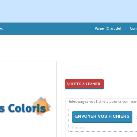
s...
Panier (
0
article)
Con
AJOUTER AU PANIER
Téléchargez vos fichiers pour la comma
ENVOYER VOS FICHIERS
fichiers