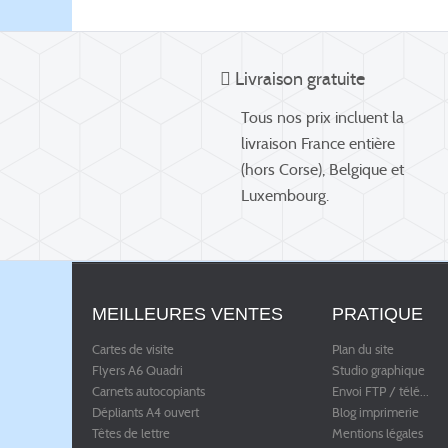
Livraison gratuite
Tous nos prix incluent la
livraison France entière
(hors Corse), Belgique et
Luxembourg.
MEILLEURES VENTES
PRATIQUE
Cartes de visite
Plan du site
Flyers A6 Quadri
Studio graphique
Carnets autocopiants
Envoi FTP / télé
...
Dépliants A4 ouvert
Blog imprimerie
Têtes de lettre
Mentions légales