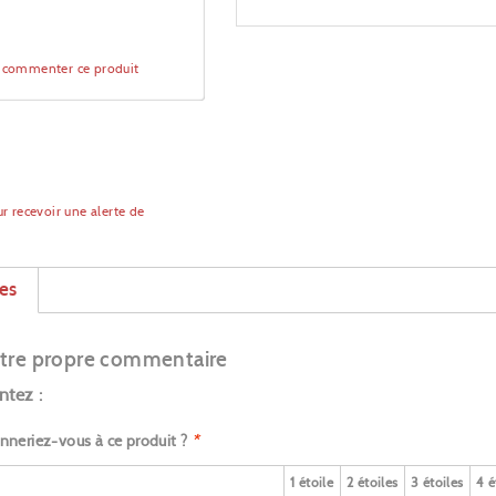
à commenter ce produit
r recevoir une alerte de
x
es
tre propre commentaire
tez :
nneriez-vous à ce produit ?
*
1 étoile
2 étoiles
3 étoiles
4 é