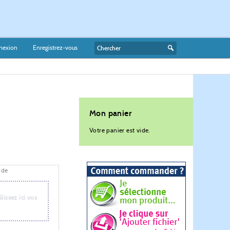
nexion
Enregistrez-vous
Mon panier
Votre panier est vide.
nde
Glissez ici vos