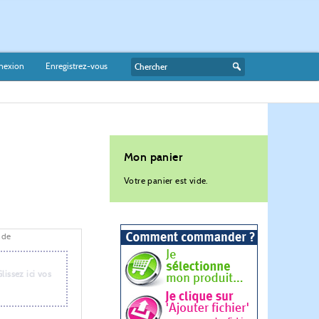
nexion
Enregistrez-vous
Mon panier
Votre panier est vide.
nde
Glissez ici vos