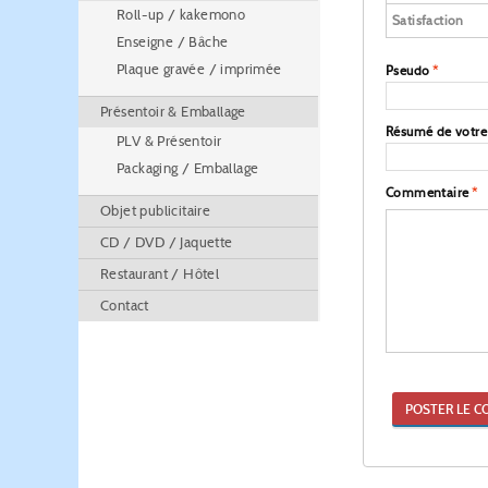
Roll-up / kakemono
Satisfaction
Enseigne / Bâche
Plaque gravée / imprimée
Pseudo
*
Présentoir & Emballage
Résumé de votr
PLV & Présentoir
Packaging / Emballage
Commentaire
*
Objet publicitaire
CD / DVD / Jaquette
Restaurant / Hôtel
Contact
POSTER LE C