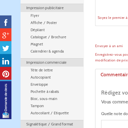
Impression publicitaire
Flyer
Soyez le premier 
Affiche / Poster
Dépliant
Catalogue / Brochure
Magnet
Envoyer à un ami
Calendrier & agenda
Enregistrez-vous pou
modification de pri
Impression commerciale
Tête de lettre
Commentair
Autocopiant
Enveloppe
Pochette à rabats
Rédigez vo
Bloc, sous-main
Vous commen
Tampon
Autocollant / Etiquette
Quelle note do
Signalétique / Grand format