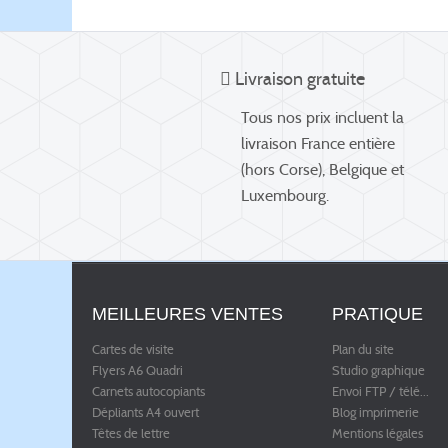
Livraison gratuite
Tous nos prix incluent la
livraison France entière
(hors Corse), Belgique et
Luxembourg.
MEILLEURES VENTES
PRATIQUE
Cartes de visite
Plan du site
Flyers A6 Quadri
Studio graphique
Carnets autocopiants
Envoi FTP / télé
...
Dépliants A4 ouvert
Blog imprimerie
Têtes de lettre
Mentions légales