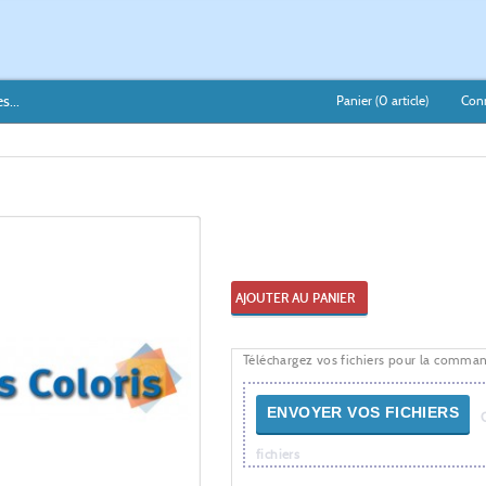
s...
Panier (
0
article)
Con
AJOUTER AU PANIER
Téléchargez vos fichiers pour la comma
ENVOYER VOS FICHIERS
fichiers