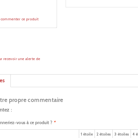
à commenter ce produit
r recevoir une alerte de
x
es
tre propre commentaire
tez :
nneriez-vous à ce produit ?
*
1 étoile
2 étoiles
3 étoiles
4 é