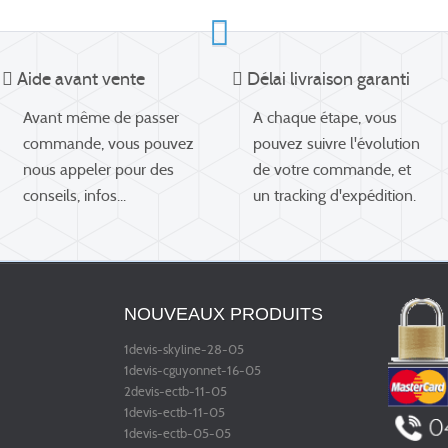
Aide avant vente
Délai livraison garanti
Avant même de passer
A chaque étape, vous
commande, vous pouvez
pouvez suivre l'évolution
nous appeler pour des
de votre commande, et
conseils, infos...
un tracking d'expédition.
NOUVEAUX PRODUITS
1devis-skyline-28-05
1devis-cguyonnet-16-05
2devis-ectb-11-05
1devis-ectb-11-05
1devis-ectb-05-05