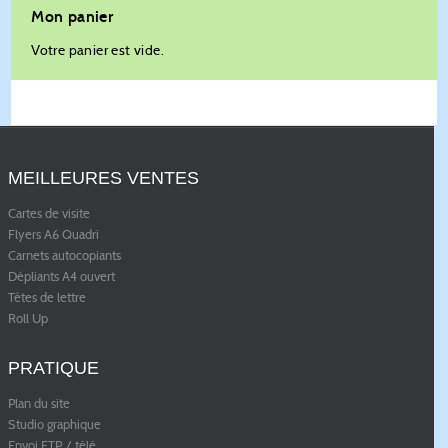
Mon panier
Votre panier est vide.
MEILLEURES VENTES
Cartes de visite
Flyers A6 Quadri
Carnets autocopiants
Dépliants A4 ouvert
Têtes de lettre
Roll Up
PRATIQUE
Plan du site
Studio graphique
Envoi FTP / télé
...