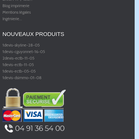
Blog imprimerie
Mentions légales
Ingénierie
...
NOUVEAUX PRODUITS
1devis-skyline-28-05
1devis-cguyonnet-16-05
2devis-ectb-11-05
1devis-ectb-11-05
1devis-ectb-05-05
1devis-dsimmo-01-08