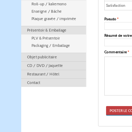
Roll-up / kakemono
Satisfaction
Enseigne / Bâche
Plaque gravée / imprimée
Pseudo
*
Présentoir & Emballage
Résumé de votr
PLV & Présentoir
Packaging / Emballage
Commentaire
*
Objet publicitaire
CD / DVD / Jaquette
Restaurant / Hôtel
Contact
POSTER LE C