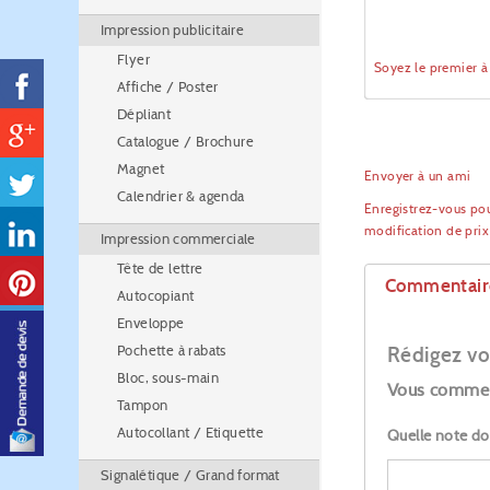
Impression publicitaire
Flyer
Soyez le premier 
Affiche / Poster
Dépliant
Catalogue / Brochure
Magnet
Envoyer à un ami
Calendrier & agenda
Enregistrez-vous pou
modification de pri
Impression commerciale
Tête de lettre
Commentair
Autocopiant
Enveloppe
Pochette à rabats
Rédigez vo
Bloc, sous-main
Vous commen
Tampon
Autocollant / Etiquette
Quelle note do
Signalétique / Grand format