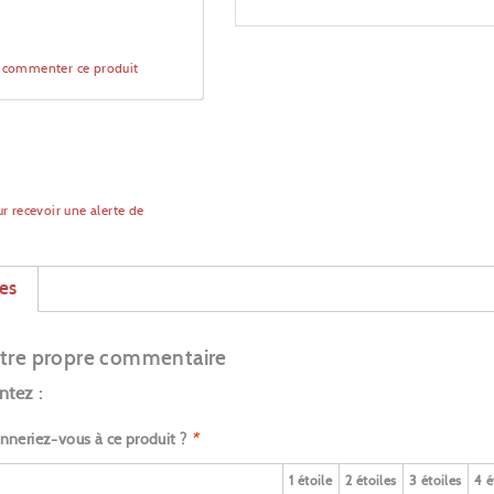
à commenter ce produit
r recevoir une alerte de
x
es
tre propre commentaire
tez :
nneriez-vous à ce produit ?
*
1 étoile
2 étoiles
3 étoiles
4 é