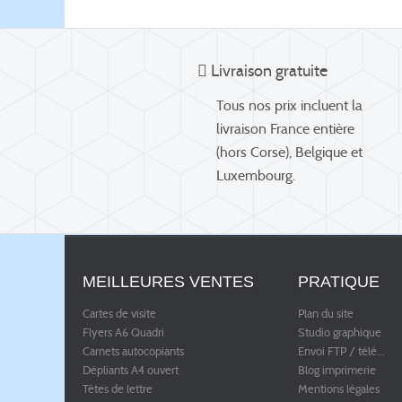
Livraison gratuite
Tous nos prix incluent la
livraison France entière
(hors Corse), Belgique et
Luxembourg.
MEILLEURES VENTES
PRATIQUE
Cartes de visite
Plan du site
Flyers A6 Quadri
Studio graphique
Carnets autocopiants
Envoi FTP / télé
...
Dépliants A4 ouvert
Blog imprimerie
Têtes de lettre
Mentions légales