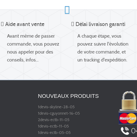
Aide avant vente
Délai livraison garanti
Avant même de passer
A chaque étape, vous
commande, vous pouvez
pouvez suivre l'évolution
nous appeler pour des
de votre commande, et
conseils, infos...
un tracking d'expédition.
NOUVEAUX PRODUITS
1devis-skyline-28-05
1devis-cguyonnet-16-05
2devis-ectb-11-05
1devis-ectb-11-05
1devis-ectb-05-05