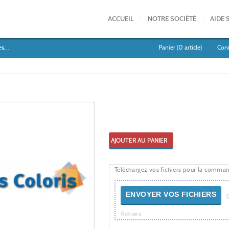
ACCUEIL
NOTRE SOCIÉTÉ
AIDE 
s...
Panier (
0
article)
Con
AJOUTER AU PANIER
Téléchargez vos fichiers pour la comma
ENVOYER VOS FICHIERS
fichiers