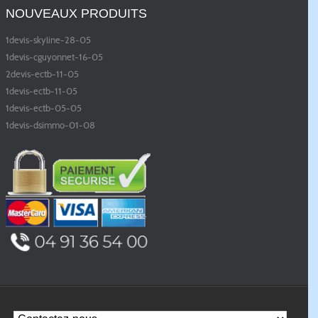
NOUVEAUX PRODUITS
1devis-skyline-28-05
1devis-cguyonnet-16-05
2devis-ectb-11-05
1devis-ectb-11-05
1devis-ectb-05-05
1devis-dsimmo-01-08