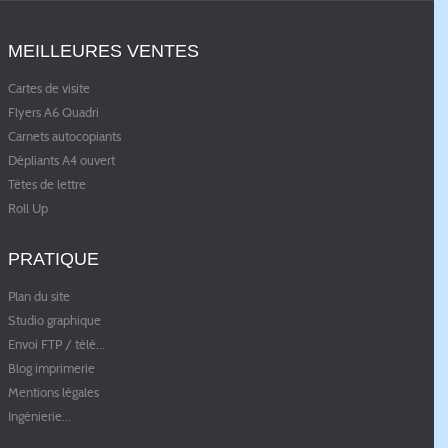
MEILLEURES VENTES
Cartes de visite
Flyers A6 Quadri
Carnets autocopiants
Dépliants A4 ouvert
Têtes de lettre
Roll Up
PRATIQUE
Plan du site
Studio graphique
Envoi FTP / télé
...
Blog imprimerie
Mentions légales
Ingénierie
...